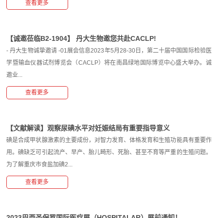
查看更多
【诚邀莅临B2-1904】 丹大生物邀您共赴CACLP!
- 丹大生物诚挚邀请 -01展会信息2023年5月28-30日，第二十届中国国际检验医
学暨输血仪器试剂博览会（CACLP）将在南昌绿地国际博览中心盛大举办。诚
邀业...
查看更多
【文献解读】观察尿碘水平对妊娠结局有重要指导意义
碘是合成甲状腺激素的主要成份，对智力发育、体格发育和生殖功能具有重要作
用。碘缺乏可引起流产、早产、胎儿畸形、死胎、甚至不育等严重的生殖问题。
为了解重庆市食盐加碘2...
查看更多
2023巴西圣保罗国际医疗展（HOSPITALAR）展前通知！