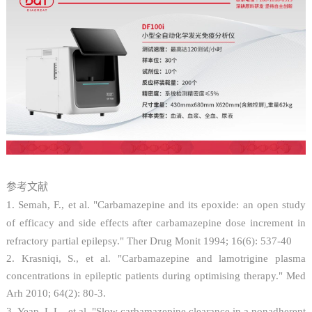
参考文献
1.
Semah, F., et al. "Carbamazepine and its epoxide: an open study
of efficacy and side effects after carbamazepine dose increment in
refractory partial epilepsy." Ther Drug Monit 1994; 16(6): 537-40
2. Krasniqi, S., et al. "Carbamazepine and lamotrigine plasma
concentrations in epileptic patients during optimising therapy." Med
Arh 2010; 64(2): 80-3.
3.
Yeap, L.L., et al. "Slow carbamazepine clearance in a nonadherent