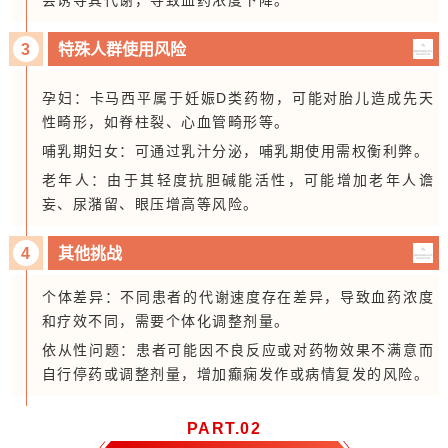
会诱导其代谢，导致血药浓度下降。
3
特殊人群使用风险
孕妇：卡马西平属于妊娠D类药物，可能对胎儿造成先天
性畸形，如脊柱裂、心血管畸形等。
哺乳期妇女：可通过乳汁分泌，哺乳期使用需权衡利弊。
老年人：由于其轻度抗胆碱能活性，可能增加老年人谵
妄、尿潴留、眼压增高等风险。
4
其他挑战
个体差异：不同患者的代谢速度存在差异，导致血药浓度
和疗效不同，需要个体化调整剂量。
依从性问题：患者可能因不良反应或对药物效果不满意而
自行停药或调整剂量，增加癫痫发作或病情复发的风险。
PART.
0
2