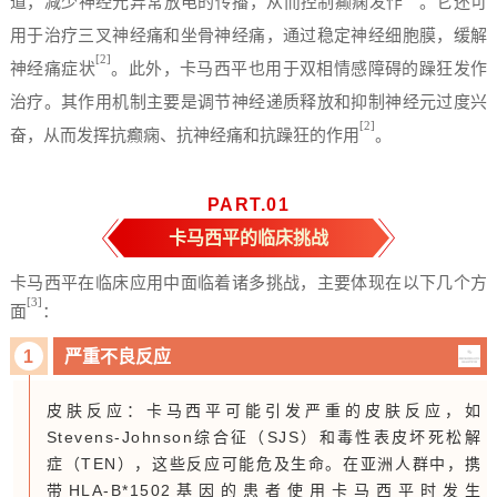
道，减少神经元异常放电的传播，从而控制癫痫发作
。它还可
用于治疗三叉神经痛和坐骨神经痛，通过稳定神经细胞膜，缓解
[2]
神经痛症状
。此外，
卡马西平
也用于
双相情感障碍
的躁狂发作
治疗。其作用机制主要是调节神经递质释放和抑制神经元过度兴
[2]
奋，从而发挥抗癫痫、抗神经痛和抗躁狂的作用
。
PART.
0
1
卡马西平的临床挑战
卡马西平在临床应用中面临着诸多挑战，主要体现在以下几个方
[3]
面
：
1
严重不良反应
皮肤反应：卡马西平可能引发严重的皮肤反应，如
Stevens-Johnson综合征（SJS）和毒性表皮坏死松解
症（TEN），这些反应可能危及生命。在亚洲人群中，携
带HLA-B*1502基因的患者使用卡马西平时发生