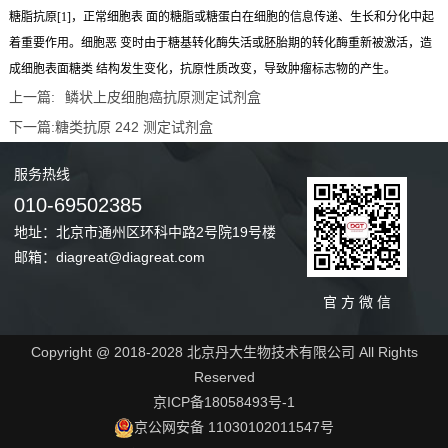
糖脂抗原[1]，正常细胞表 面的糖脂或糖蛋白在细胞的信息传递、生长和分化中起
着重要作用。细胞恶 变时由于糖基转化酶失活或胚胎期的转化酶重新被激活，造
成细胞表面糖类 结构发生变化，抗原性质改变，导致肿瘤标志物的产生。
上一篇:
鳞状上皮细胞癌抗原测定试剂盒
下一篇:
糖类抗原 242 测定试剂盒
服务
热线
010-69502385
地址：北京市通州区环科中路2号院19号楼
邮箱：diagreat@diagreat.com
官 方 微 信
Copyright @ 2018-2028 北京丹大生物技术有限公司 All Rights
Reserved
京ICP备18058493号-1
京公网安备 11030102011547号