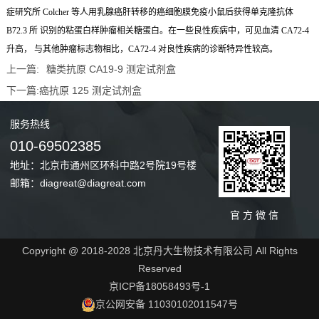
症研究所 Colcher 等人用乳腺癌肝转移的癌细胞膜免疫小鼠后获得单克隆抗体
B72.3 所 识别的粘蛋白样肿瘤相关糖蛋白。在一些良性疾病中，可见血清 CA72-4
升高， 与其他肿瘤标志物相比，CA72-4 对良性疾病的诊断特异性较高
。
上一篇:
糖类抗原 CA19-9 测定试剂盒
下一篇:
癌抗原 125 测定试剂盒
服务
热线
010-69502385
地址：北京市通州区环科中路2号院19号楼
邮箱：diagreat@diagreat.com
官 方 微 信
Copyright @ 2018-2028 北京丹大生物技术有限公司 All Rights
Reserved
京ICP备18058493号-1
京公网安备 11030102011547号