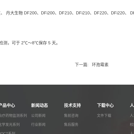
、 丹大生物 DF200、DFi200、DF210、DFi210、DF220、DFi220、 
即检测，可于 2℃～8℃保存 5 天。
下一篇:
环孢霉素
产品中心
新闻动态
技术支持
下载中心
人
治疗药物监测系列
公司新闻
售前咨询
文件下载
人
化学发光系列
行业新闻
售后服务
校
POCT系列
人