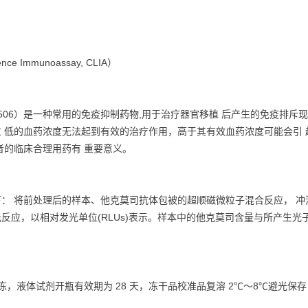
ence Immunoassay, CLIA）
506）是一种常用的免疫抑制药物,用于治疗器官移植 后产生的免疫排斥
 低的血药浓度无法起到有效的治疗作用，高于其有效血药浓度可能会引
者的临床合理用药有 重要意义。
： 将前处理后的样本、他克莫司抗体包被的超顺磁微粒子混合反应， 
反应，以相对发光单位(RLUs)表示。样本中的他克莫司含量与所产生光
冻，液体试剂开瓶有效期为 28 天，冻干品校准品复溶 2℃～8℃避光保存