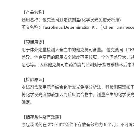
【产品名称】
通用名称：他克莫司测定试剂盒(化学发光免疫分析法)
英文名称：Tacrolimus Determination Kit （ Chemiluminesc
【预期用途】
用于体外定量检测人全血中的他克莫司含量。 他克莫司（FK
差异。他克莫司的服用安全浓度范围较窄，个体间差异大，过
恶心等。 因此他克莫司血药浓度的监测对于指导移植术后患
【检验原理】
本试剂盒采用竞争结合化学发光免疫分析法，其检测原理如下
将化学发光底物液加入到反应混合物中。测量产生的化学发光
确定。
【储存条件及有效期】
原包装试剂在 2℃～8℃条件下存放有效期为 8 个月；不可冷