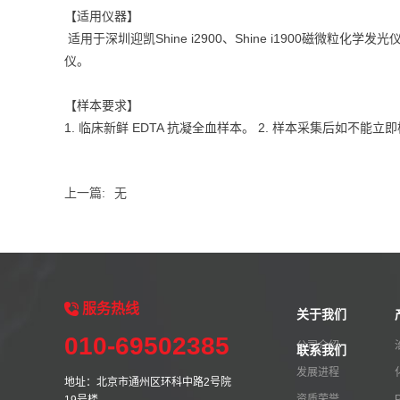
【适用仪器】
适用于深圳迎凯Shine i2900、Shine i1900磁微粒化学发光仪
仪。
【样本要求】
1. 临床新鲜 EDTA 抗凝全血样本。 2. 样本采集后如不能立
上一篇:
无
服务
热线
关于我们
010-69502385
公司介绍
联系我们
发展进程
地址：北京市通州区环科中路2号院
资质荣誉