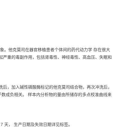
现象。他克莫司在器官移植患者个体间的药代动力学 存在很大
 起严重的毒副作用，包括肾毒性、神经毒性、高血压、失眠和
冲洗后，加入碱性磷酸酶标记的他克莫司结合物，再次冲洗后，
子数成负相关。 样本内分析物的量由所储存的多点校准曲线来
 7 天， 生产日期及失效日期详见标签。