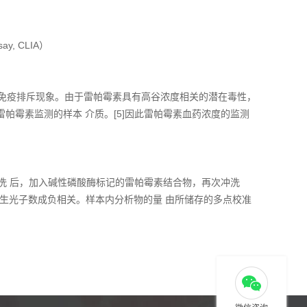
y, CLIA）
的免疫排斥现象。由于雷帕霉素具有高谷浓度相关的潜在毒性，
帕霉素监测的样本 介质。[5]因此雷帕霉素血药浓度的监测
洗 后，加入碱性磷酸酶标记的雷帕霉素结合物，再次冲洗
产生光子数成负相关。样本内分析物的量 由所储存的多点校准