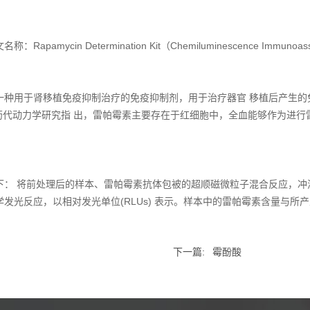
n Determination Kit（Chemiluminescence Immunoassa
一种用于肾移植免疫抑制治疗的免疫抑制剂，用于治疗器官 移植后产生
药代动力学研究指 出，雷帕霉素主要存在于红细胞中，全血能够作为进行雷
： 将前处理后的样本、雷帕霉素抗体包被的超顺磁微粒子混合反应，冲
发光反应，以相对发光单位(RLUs) 表示。样本中的雷帕霉素含量与所
下一篇:
霉酚酸