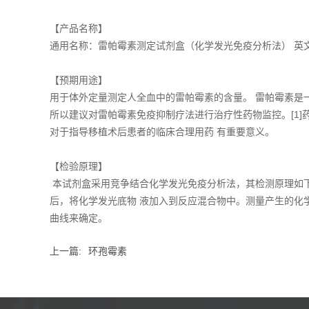
【产品名称】
通用名称：雷帕霉素测定试剂盒（化学发光免疫分析法） 英文名称：Rapamyci
【预期用途】
用于体外定量测定人全血中的雷帕霉素的含量。 雷帕霉素是
所以建议对雷帕霉素免疫抑制疗法进行治疗性药物监控。[1]
对于指导移植术后患者的临床合理用药 有重要意义。
【检验原理】
本试剂盒采用竞争结合化学发光免疫分析法，其检测原理如下
后，将化学发光底物 液加入到反应混合物中。测量产生的化学
曲线来确定。
上一篇:
环孢霉素