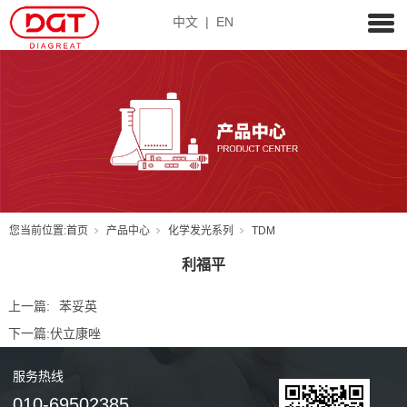
中文
|
EN
您当前位置:
首页
产品中心
化学发光系列
TDM
利福平
上一篇:
苯妥英
下一篇:
伏立康唑
服务
热线
010-69502385