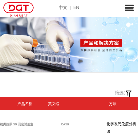
中文
|
EN
筛选：
产品名称
英文缩
方法
写
化学发光免疫分析
糖类抗原 50 测定试剂盒
CA50
法