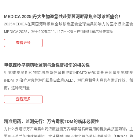
MEDICA 2025|丹大生物邀您共赴莱茵河畔聚焦全球诊断盛会！
2025MEDICA在莱茵河畔聚焦全球诊断盛会全球最具影响力的医疗行业盛会
MEDICA 2025，将于2025年11月17日~20日在德国杜塞尔多夫重新...
查看更多
甲氨蝶呤早期药物监测与急性肾损伤的相关性
甲氨蝶呤早期药物监测与急性肾损伤01HDMTX研究背景高剂量甲氨蝶呤
(HDMTX)治疗对急性淋巴细胞白血病(ALL)、淋巴瘤和骨肉瘤具有确证疗效。然
而，这种高剂量...
查看更多
精准用药，监测先行：万古霉素TDM的临床必要性
为什么要进行万古霉素血药浓度监测万古霉素是临床常用的糖肽类抗菌药物，主
要用于革兰阳性球菌感染，尤其是耐甲氧西林金黄色葡萄球菌感染（MRSA）的