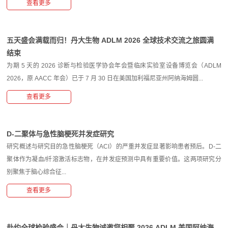
查看更多
五天盛会满载而归！丹大生物 ADLM 2026 全球技术交流之旅圆满
结束
为期 5 天的 2026 诊断与检验医学协会年会暨临床实验室设备博览会（ADLM
2026，原 AACC 年会）已于 7 月 30 日在美国加利福尼亚州阿纳海姆圆...
查看更多
D-二聚体与急性脑梗死并发症研究
研究概述与研究目的急性脑梗死（ACI）的严重并发症显著影响患者预后。D-二
聚体作为凝血/纤溶激活标志物，在并发症预测中具有重要价值。这两项研究分
别聚焦于脑心综合征...
查看更多
赴约全球检验盛会｜丹大生物诚邀您相聚 2026 ADLM 美国阿纳海