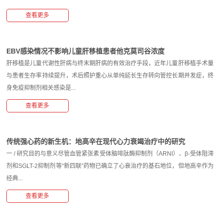
查看更多
EBV感染情况不影响儿童肝移植患者他克莫司谷浓度
肝移植是儿童代谢性肝病与终末期肝病的有效治疗手段，近年儿童肝移植手术量
与患者生存率持续提升，术后照护重心从单纯延长生存转向管控长期并发症，终
身免疫抑制剂相关感染是...
查看更多
传统强心药的新生机：地高辛在现代心力衰竭治疗中的研究
一 / 研究目的与意义尽管血管紧张素受体脑啡肽酶抑制剂（ARNI）、β-受体阻滞
剂和SGLT-2抑制剂等“新四联”药物已确立了心衰治疗的基石地位，但地高辛作为
经典...
查看更多