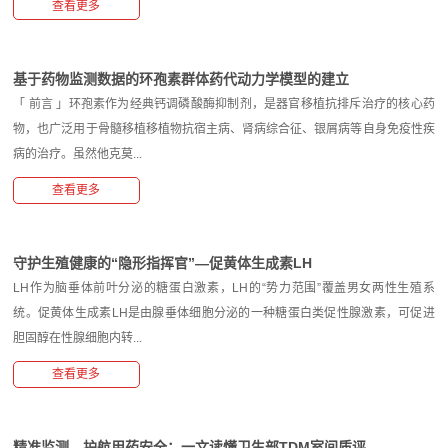
查看更多
基于药物监测数据的环孢素群体药代动力学模型的建立
「 前言 」环孢素作为经典钙调磷酸酶抑制剂，是器官移植抗排斥治疗的核心药
物，也广泛用于骨髓移植移植物抗宿主病、肾病综合征、银屑病等自身免疫性疾
病的治疗。虽然他克莫...
查看更多
守护生殖健康的“隐形指挥官”—促黄体生成素LH
LH作为脑垂体前叶分泌的糖蛋白激素，LH的“势力范围”覆盖男女两性生殖系
统。促黄体生成素LH是由腺垂体细胞分泌的一种糖蛋白类促性腺激素，可促进
胆固醇在性腺细胞内转...
查看更多
精准监测，护航用药安全：一文读懂卫生部TDM室间质评