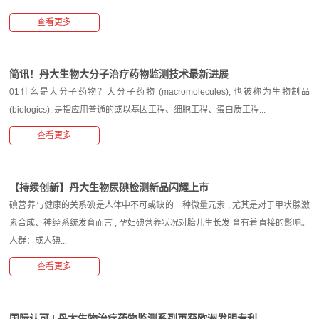
查看更多
简讯！丹大生物大分子治疗药物监测技术最新进展
01什么是大分子药物？大分子药物 (macromolecules), 也被称为生物制品
(biologics), 是指应用普通的或以基因工程、细胞工程、蛋白质工程...
查看更多
【持续创新】丹大生物尿碘检测新品闪耀上市
碘营养与健康的关系碘是人体中不可或缺的一种微量元素 , 尤其是对于甲状腺激
素合成、神经系统发育而言 , 孕妇碘营养状况对胎儿生长发 育有着直接的影响。
人群：成人碘...
查看更多
国际认可 | 丹大生物治疗药物监测系列再获欧洲发明专利