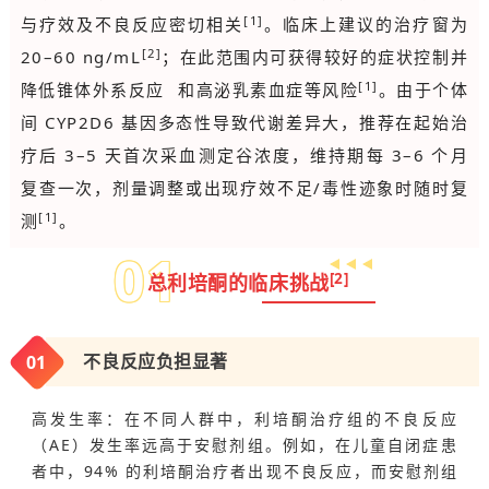
[1]
与疗效及不良反应密切相关
。临床上建议的治疗窗为
[2]
20–60 ng/mL
；在此范围内可获得较好的症状控制并
[1]
降低
锥体外系反应
和高泌乳素血症等风险
。由于个体
间 CYP2D6 基因多态性导致代谢差异大，推荐在起始治
疗后 3–5 天首次采血测定谷浓度，维持期每 3–6 个月
复查一次，剂量调整或出现疗效不足/毒性迹象时随时复
[1]
测
。
0
1
[2]
总利培酮的临床挑战
0
1
不良反应负担显著
高发生率：在不同人群中，利培酮治疗组的不良反应
（AE）发生率远高于安慰剂组。例如，在儿童自闭症患
者中，94% 的利培酮治疗者出现不良反应，而安慰剂组