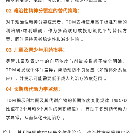
0
2
难治性精神分裂症的替代策略：
对于难治性精神分裂症患者，TDM支持使用高于标准剂量的
利培酮/帕利哌酮，作为多药联用或换用氯氮平的替代方
案，同时保持患者稳定性和减少住院 。
0
3
儿童及青少年用药指导：
尽管儿童及青少年的血药浓度与剂量关系尚不完全明确，
TDM可发现个体间差异，帮助预防不良反应（如锥体外系反
应），并提示可能需要低于成人的治疗浓度范围 。
0
4
长期药代动力学监测：
TDM揭示利培酮及其代谢产物的长期浓度变化规律（如C/D
比值在2个月和6个月时的累积峰值），有助于识别药代动力
学异常，从而优化长期治疗 。
综上，总利培酮的TDM是个体化治疗、难治性病例管理以及