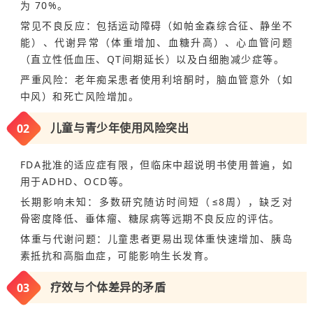
为 70%。
常见不良反应：包括运动障碍（如帕金森综合征、静坐不
能）、代谢异常（体重增加、血糖升高）、心血管问题
（直立性低血压、QT间期延长）以及白细胞减少症等。
严重风险：老年痴呆患者使用利培酮时，脑血管意外（如
中风）和死亡风险增加。
0
2
儿童与青少年使用风险突出
FDA批准的适应症有限，但临床中超说明书使用普遍，如
用于ADHD、OCD等。
长期影响未知：多数研究随访时间短（≤8周），缺乏对
骨密度降低、垂体瘤、糖尿病等远期不良反应的评估。
体重与代谢问题：儿童患者更易出现体重快速增加、胰岛
素抵抗和高脂血症，可能影响生长发育。
0
3
疗效与个体差异的矛盾