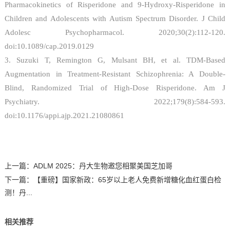
Pharmacokinetics of Risperidone and 9-Hydroxy-Risperidone in
Children and Adolescents with Autism Spectrum Disorder. J Child
Adolesc Psychopharmacol. 2020;30(2):112-120.
doi:10.1089/cap.2019.0129
3. Suzuki T, Remington G, Mulsant BH, et al. TDM-Based
Augmentation in Treatment-Resistant Schizophrenia: A Double-
Blind, Randomized Trial of High-Dose Risperidone. Am J
Psychiatry. 2022;179(8):584-593.
doi:10.1176/appi.ajp.2021.21080861
上一篇：
ADLM 2025：丹大生物邀您相聚美国芝加哥
下一篇：
【重磅】国家新政：65岁以上老人免费新增糖化血红蛋白检
测！丹...
相关推荐