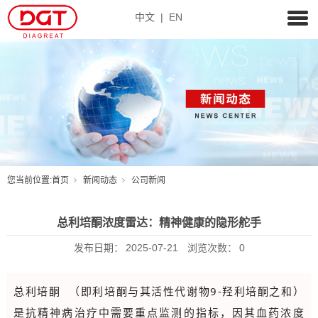
中文
|
EN
您当前位置:
首页
新闻动态
公司新闻
总利培酮浓度雷达：精神健康的隐形舵手
发布日期：
2025-07-21
浏览次数：
0
总
利培酮
（即利培酮与其活性代谢物9-羟利培酮之和）
是抗精神病治疗中需要重点监测的指标，因其血药浓度