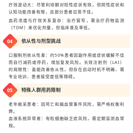
疗效波动大：尽管利培酮对阳性症状有效，但阴性症状和
认知功能改善有限，且部分患者应答不佳。
血药浓度与疗效关系复杂：治疗窗窄，需治疗药物监测
（TDM）来优化剂量，但临床普及率低。
0
4
依从性与剂型挑战
口服制剂依从性差：约50%患者因副作用或症状缓解不佳
而自行减药或停药，增加复发风险。长效注射剂（LAI）
的局限性：虽能改善依从性，但存在启动时机不明确、需
专业培训、患者接受度低等障碍。
0
5
特殊人群用药限制
老年痴呆患者：因死亡和脑血管事件风险，需严格权衡利
弊。
血液系统异常者：有粒细胞缺乏症风险，需定期监测血常
规。