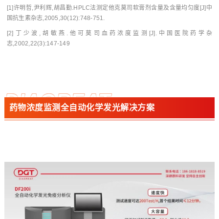
[1]许明哲,尹利辉,胡昌勤.HPLC法测定他克莫司软膏剂含量及含量均匀度[J]中
国抗生素杂志,2005,30(12):748-751.
[2]丁少波,胡敏燕.他可莫司血药浓度监测[J].中国医院药学杂
志,2002,22(3):147-149
DIAGREAT
药物浓度监测全自动化学发光解决方案