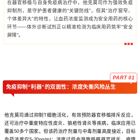
山河锦绣 欢度国庆
在器官移植与自身免疫病治疗中，他克莫司作为强效
免疫
抑制剂
，是守护患者健康的“关键防线”，但其“治疗窗窄、
2025 NATIONAL DAY
个体差异大”的特性，让血药浓度监测成为安全用药的核心
环节——体外诊断试剂正以精准检测为临床用药筑牢“安全
屏障”。
山河锦绣 欢度国庆
2025 NATIONAL DAY
PART 0
1
免疫抑制“利器”的双面性：浓度失衡风险丛生
他克莫司通过抑制T细胞活化，有效预防器官移植排斥反应，
还可治疗中重度特应性皮炎、狼疮性肾炎等疾病，临床应用已
覆盖50多个国家。但该药治疗剂量与中毒剂量高度接近，目标
血药浓度仅5-20ng/ml：浓度过低会导致移植器官排斥、病情