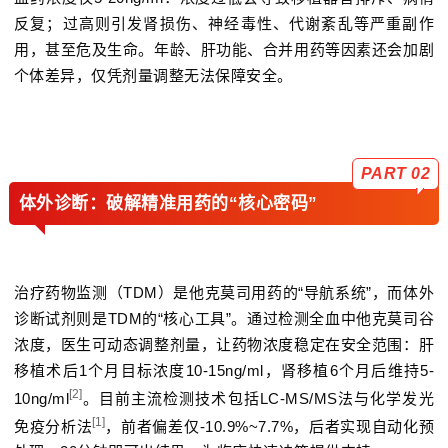
反复；过高则引发肾损伤、神经毒性、代谢紊乱等严重副作
用，甚至危及生命。年龄、肝功能、合并用药等因素还会加剧
个体差异，仅凭剂量调整无法保障安全。
PART 02
体外诊断：破解精准用药的“核心密码”
治疗药物监测（
TDM
）是他克莫司用药的“导航系统”，而体外
诊断试剂则是TDM的“核心工具”。通过检测全血中他克莫司谷
浓度，医生可动态调整剂量，让药物浓度稳定在安全范围：肝
移植术后1个月目标浓度10-15ng/ml，肾移植6个月后维持5-
[2]
10ng/ml
。目前主流检测技术包括LC-MS/MS法与化学发光
[1]
免疫分析法
，前者偏差仅-10.9%~7.7%，后者实现自动化预