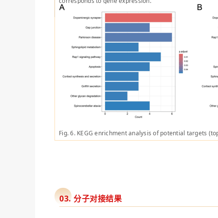
corresponds to gene expression.
Fig. 6. KEGG enrichment analysis of potential targets (t
03. 分子对接结果