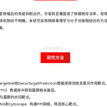
官移植后的免疫抑制治疗。尽管其显著提高了移植物存活率，但
体机制尚不明确。
本研究采用网络毒理学与分子对接相结合的方
据。
TACROLIMUS
研究方法
argetNet和SwissTargetPrediction数据库预测他克莫司作用靶点
和
TTD
数据库中获取震颤相关基因。
司与震颤的共同靶点。
NG和
Cytoscape
构建PPI网络，筛选核心靶点。