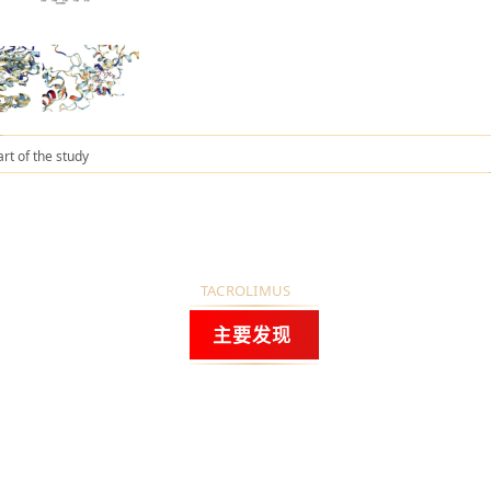
art of the study
TACROLIMUS
主要发现