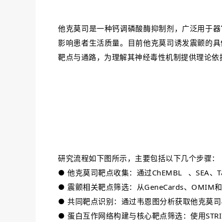
他克莫司是一种钙调磷酸酶抑制剂，广泛用于器
影响患者生活质量。目前他克莫司诱发震颤的具
靶点与通路，为理解其神经毒性机制提供理论依
研究流程如下图所示，主要包括以下几个步骤：
● 他克莫司靶点收集：通过
ChEMBL
、SEA、T
● 震颤相关靶点筛选：从GeneCards、OMIM
● 共同靶点识别：通过韦恩图分析获取他克莫
● 蛋白互作网络构建与核心靶点筛选：使用STRI