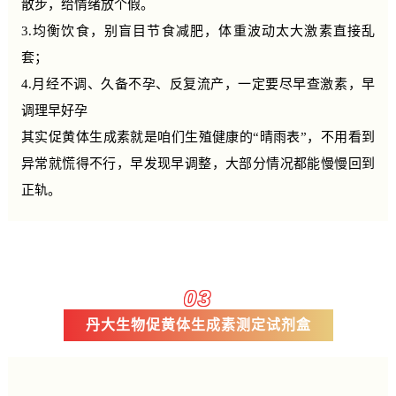
散步，给情绪放个假。
3.均衡饮食，别盲目节食减肥，体重波动太大激素直接乱
套；
4.月经不调、久备不孕、反复流产，一定要尽早查激素，早
调理早好孕
其实促黄体生成素就是咱们生殖健康的“晴雨表”，不用看到
异常就慌得不行，早发现早调整，大部分情况都能慢慢回到
正轨。
03
丹大生物促黄体生成素测定试剂盒