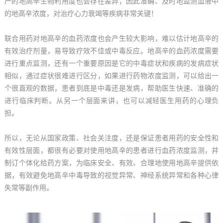
产
的
地
高
辛
生
物
利
用
度
也
会
存
在
差
异
，
因
此
准
确
、
及
时
地
监
测
血
液
中
的
地
高
辛
浓
度
，
对
治
疗
心
力
衰
竭
等
疾
病
非
常
关
键
！
联
合
用
药
对
地
高
辛
的
血
药
浓
度
也
会
产
生
较
大
影
响
，
难
以
估
计
地
高
辛
的
有
效
治
疗
剂
量
，
易
导
致
疗
效
不
佳
或
中
毒
反
应
。
地
高
辛
的
血
药
浓
度
需
要
进
行
重
点
监
测
，
还
有
一
个
重
要
原
因
是
它
的
中
毒
症
状
和
疾
病
的
发
病
症
状
相
似
，
通
过
症
状
很
难
进
行
区
分
，
如
果
进
行
药
物
浓
度
监
测
，
可
以
给
出
一
个
很
直
观
的
数
据
，
患
者
到
底
是
中
毒
还
是
发
病
，
帮
助
医
生
快
速
、
准
确
的
进
行
临
床
判
断
。
从
另
一
个
层
面
来
讲
，
也
可
以
减
轻
医
生
用
药
的
心
理
负
担
。
所
以
，
无
论
从
国
家
政
策
、
社
会
关
注
度
，
还
是
保
证
患
者
用
药
的
安
全
性
和
有
效
性
层
面
，
都
很
有
必
要
对
使
用
地
高
辛
的
患
者
进
行
血
药
浓
度
监
测
，
并
制
订
个
体
化
给
药
方
案
，
为
临
床
安
全
、
有
效
、
合
理
地
使
用
地
高
辛
提
供
依
据
，
有
效
避
免
地
高
辛
中
毒
导
致
的
视
觉
异
常
、
神
经
系
统
异
常
和
各
种
心
律
失
常
等
副
作
用
。