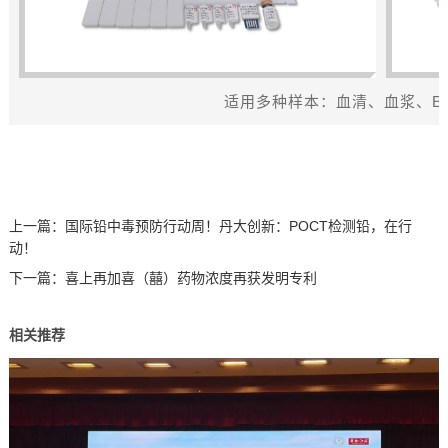
适
用
多
种
样
本
：
血
清
、
血
浆
、
E
上一篇：
国际铅中毒预防行动周！丹大创新：POCT检测铅，在行
动！
下一篇：
喜上再加喜（囍）药物浓度再获发明专利
相关推荐