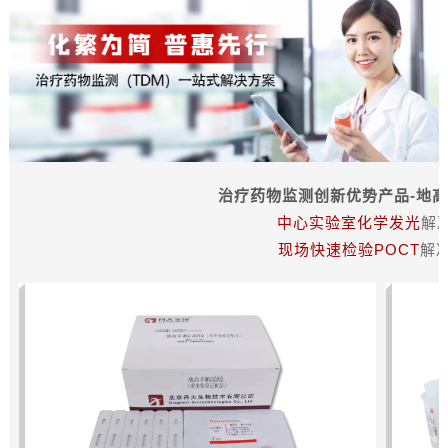
治
疗
药
物
监
测
创
新
优
势
产
品
-
地
中
心
实
验
室
化
学
发
光
解
现
场
快
速
检
验
P
O
C
T
解