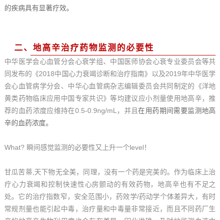
的
疾
病
具
有
显
著
疗
效
。
二
、
地
高
辛
治
疗
药
物
监
测
的
必
要
性
中
华
医
学
会
心
血
管
分
会
心
衰
学
组
、
中
国
医
师
协
会
心
衰
专
业
委
员
会
等
共
同
发
布
的
《
2
0
1
8
中
国
心
力
衰
竭
诊
断
和
治
疗
指
南
》
以
及
2
0
1
9
年
中
华
医
学
会
心
血
管
病
学
分
会
、
中
华
心
血
管
病
杂
志
编
辑
委
员
会
共
同
制
定
的
《
洋
地
黄
类
药
物
临
床
应
用
中
国
专
家
共
识
》
等
均
建
议
应
小
剂
量
使
用
地
高
辛
，
推
荐
的
血
药
浓
度
应
维
持
在
0
.
5
-
0
.
9
n
g
/
m
L
，
并
且
在
用
药
期
间
需
要
监
测
地
高
辛
的
血
药
浓
度
。
W
h
a
t
?
瞬
间
感
觉
监
测
的
必
要
性
又
上
升
一
个
l
e
v
e
l
！
甘
瓜
苦
蒂
,
天
下
物
无
全
美
，
同
理
，
没
有
一
个
药
是
完
美
的
。
作
为
临
床
上
治
疗
心
力
衰
竭
和
控
制
快
速
性
心
房
颤
动
的
有
效
药
物
，
地
高
辛
也
有
不
足
之
处
。
它
的
治
疗
指
数
窄
，
安
全
范
围
小
，
药
效
学
/
药
动
学
个
体
差
异
大
，
有
时
常
规
剂
量
也
能
引
起
中
毒
，
治
疗
量
和
中
毒
量
非
常
接
近
，
而
且
不
同
药
厂
生