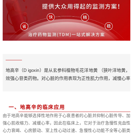
地
高
辛
（
D
i
g
o
x
i
n
）
是
从
玄
参
科
植
物
毛
花
洋
地
黄
（
狭
叶
洋
地
黄
，
效
强
心
苷
类
药
物
。
对
心
脏
的
作
用
表
现
为
正
性
肌
力
作
用
，
减
慢
心
率
一
、
地
高
辛
的
临
床
应
用
由
于
地
高
辛
能
够
选
择
性
地
作
用
于
心
衰
患
者
的
心
脏
并
抑
制
心
脏
传
导
、
加
强
心
肌
收
缩
力
、
减
缓
心
率
，
因
此
在
临
床
上
，
它
对
于
治
疗
急
慢
性
充
血
性
心
力
衰
竭
、
心
房
颤
动
、
室
上
性
心
动
过
速
、
急
慢
性
心
功
能
不
全
等
心
脏
类