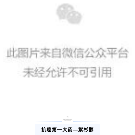
抗癌第一大药—紫杉醇