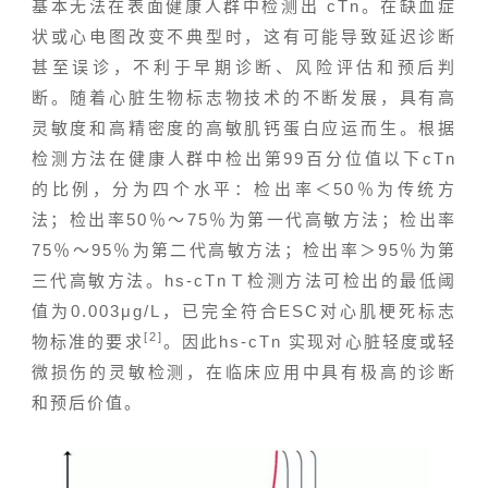
基本无法在表面健康人群中检测出 cTn。在缺血症
状或心电图改变不典型时，这有可能导致延迟诊断
甚至误诊，不利于早期诊断、风险评估和预后判
断。随着心脏生物标志物技术的不断发展，具有高
灵敏度和高精密度的高敏肌钙蛋白应运而生。根据
检测方法在健康人群中检出第99百分位值以下cTn
的比例，分为四个水平：检出率＜50％为传统方
法；检出率50％～75％为第一代高敏方法；检出率
75％～95％为第二代高敏方法；检出率＞95％为第
三代高敏方法。hs-cTnＴ检测方法可检出的最低阈
值为0.003μg/L，已完全符合ESC对心肌梗死标志
[2]
物标准的要求
。因此hs-cTn 实现对心脏轻度或轻
微损伤的灵敏检测，在临床应用中具有极高的诊断
和预后价值。