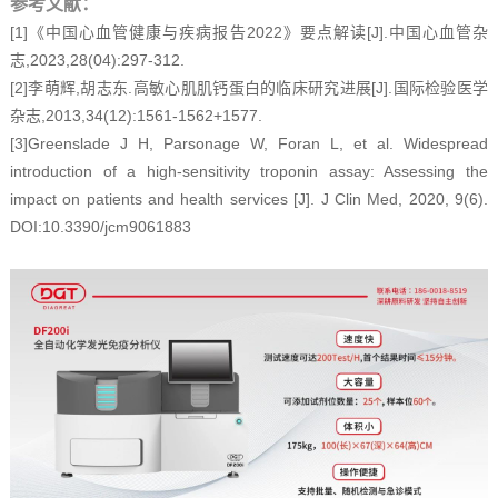
参考文献：
[1]
2022
[J].
《中国心血管健康与疾病报告
》要点解读
中国心血管杂
,2023,28(04):297-312.
志
[2]
,
.
[J].
李萌辉
胡志东
高敏心肌肌钙蛋白的临床研究进展
国际检验医学
,2013,34(12):1561-1562+1577.
杂志
[3]Greenslade J H, Parsonage W, Foran L, et al. Widespread
introduction of a high-sensitivity troponin assay: Assessing the
impact on patients and health services [J]. J Clin Med, 2020, 9(6).
DOI:10.3390/jcm9061883