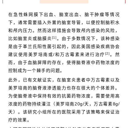
在急性蛛网膜下出血、
脑室出血
、脑干肿瘤等情况
下，通常需要插入外置的脑室导管，以便控制脑积水
和
颅内压力
。然而这样措施会导致颅内感染的风险，
[1]
比如脑室炎或脑膜炎
。由于多数情况下，该种感染
是由于革兰氏阳性菌引起的，因此美国感染疾病协会
[2]
建议使用
美罗培南
或/和万古霉素来进行治疗
。然
而，由于血脑屏障的存在，使得脑脊液中药物浓度的
控制成为一个棘手的问题。
此外，已有文献证实，在脑室炎患者中万古霉素以及
美罗培南的脑脊液渗透能力也存在很大的个体差异。
为使脑脊液中保持有效的抗菌药物浓度，需要使用高
浓度的药物持续灌注（美罗培南20g/天，万古霉素8g/
天）。该研究小组所在的医院采用了该策略来保证治
疗的效果。