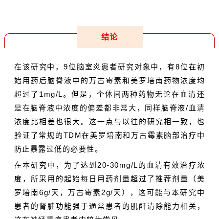
结论
在该研究中，9位脑室炎患者研究对象中，有8位在初
始用药后脑脊液中的万古霉素和美罗培南药物浓度均
超过了1mg/L。但是，个体间两种药物无论在血清还
是在脑脊液中浓度的偏差都非常大，同样脑脊液/血清
浓度比相差也很大。这一点与以往的研究相一致，也
验证了常规的TDM在美罗培南和万古霉素脑部治疗中
防止暴露过低的必要性。
在本研究中，为了达到20-30mg/L的血清有效治疗浓
度，所采用的起始每日用药剂量超过了推荐剂量（美
罗培南6g/天，万古霉素2g/天），这可能与本研究中
患者的肾脏功能强于通常患者的肌酐清除能力相关，