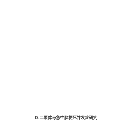
D-二聚体与急性脑梗死并发症研究
服务
热线
010-69502385
地址：北京市通州区环科中路2号院19号楼
邮箱：diagreat@diagreat.com
官 方 微 信
Copyright @ 2018-2028 北京丹大生物技术有限公司 All Rights
Reserved
京ICP备18058493号-1
京公网安备 11030102011547号
互联网药品信息服务资格证书 （京）-非经营性-2020-0024
网站地图