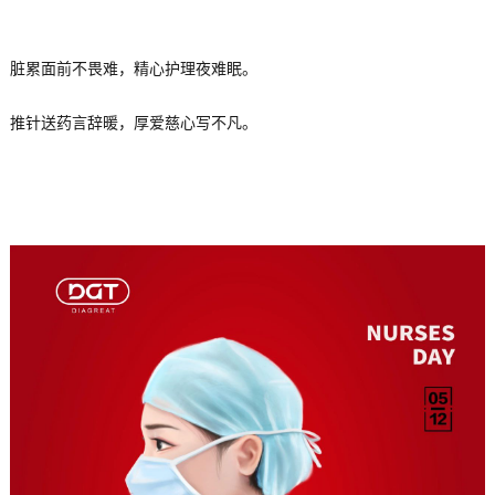
脏累面前不畏难，精心护理夜难眠。
推针送药言辞暖，厚爱慈心写不凡。