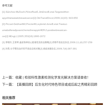
参考文献
[1].Sánchez-MuňozA,PérezRuizE,JiménezB,etal.Targetedther-
apyofmetastaticbreastcancer[J].ClinTranslOncol,2009,11(10): 643-650
[2].Piccart-GebhartMJ,ProcterM,Leylomd-JoneB,etal.Trastuz-
umabafteradjuvantchemotherapyinHER-2-positivebreastcan-
cer[J].NEngLJ,2005,353(16):1660-1672
,
.
[J].
,2009,11,(4):257-259
[3].李晓玲
王育琴
曲妥珠单抗心脏毒性及防治策略
药物不良反应杂志
.
[J].
,2009,7(4):387-391
[4].孙燕
分子靶向治疗的不良反应和对策
癌症进展杂志
上一篇：
收藏 | 检验科性激素检测化学发光解决方案请查收！
下一篇：
【直播回顾】后生化时代特色项目或成后起之秀精彩回顾
相关推荐