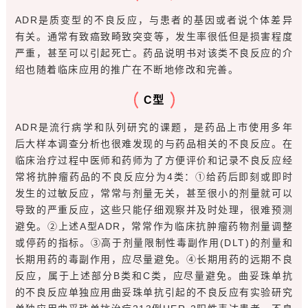
ADR是质变型的不良反应，与患者的基因或者说个体差异
有关。通常有致癌致畸致突变等，发生率很低但是损害程度
严重，甚至可以引起死亡。药品说明书对该类不良反应的介
绍也随着临床应用的推广在不断地修改和完善。
C型
ADR是流行病学和队列研究的课题，是药品上市使用多年
后大样本调查分析也很难发现的与药品相关的不良反应。在
临床治疗过程中医师和药师为了方便评价和记录不良反应经
常将抗肿瘤药品的不良反应分为4类：①给药后即刻或即时
发生的过敏反应，常常与剂量无关，甚至很小的剂量就可以
导致的严重反应，这些只能仔细观察并及时处理，很难预测
避免。②上述A型ADR，常常作为临床抗肿瘤药物剂量调整
或停药的指标。③高于剂量限制性毒副作用(DLT)的剂量和
长期用药的毒副作用，应尽量避免。④长期用药的远期不良
反应，属于上述部分B类和C类，应尽量避免。曲妥珠单抗
的不良反应单独应用曲妥珠单抗引起的不良反应有实验研究