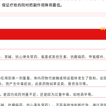
，保证疗效的同时把副作用降到最低。
辛、茶碱、抗心律失常药、氨基甙类抗生素、抗癫痫药、甲氨蝶呤
物在用到某一剂量量，体内药物代谢酶或转运载体发生了饱和，出
延长，而产生中毒症状，此类药物如苯妥英、普奈洛尔等。
时，是因为给药剂量不足，还是因为过量中毒，如地高辛等。
茶碱、抗癫痫药、抗心率失常药），不容易很快判断疗效，通过测