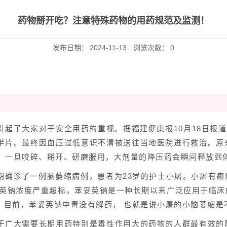
药物掰开吃？注意特殊药物的用药规范及监测！
发布日期：
2024-11-13
浏览次数：
0
起了大家对于安全用药的重视。据福建健康报10月18日报道
半片。最终因血压过低意识不清被送往当地医院进行救治。原
量。一旦咬碎、掰开、研磨服用，大剂量的降压药会瞬间释放到
期确诊了一例脑萎缩病例，患者为23岁的护士小屠。小屠有癫
妥英钠浓度严重超标。苯妥英钠是一种长期以来广泛应用于临床
。目前，
苯妥英钠中毒
没有解药， 也就是说小屠的小脑萎缩是
于广大需要长期用药特别是毒性作用大的药物的人群最有效的