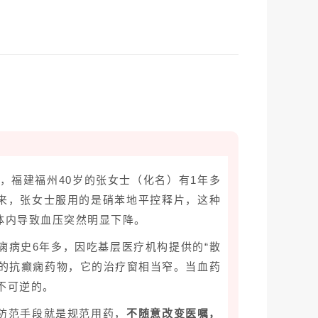
，福建福州40岁的张女士（化名）有1年多
来，张女士服用的是
硝苯地平控释片
，这种
体内导致血压突然明显下降。
痫病史6年多，因吃基层医疗机构提供的“散
的
抗癫痫药物
，它的治疗窗相当窄。当血药
不可逆的。
防范手段就是规范用药，
不随意改变医嘱，