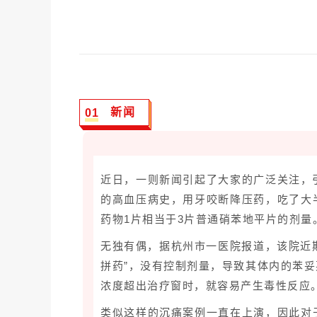
新闻
0
1
近日，一则新闻引起了大家的广泛关注，引
的高血压病史，用牙咬断降压药，吃了大
药物1片相当于3片普通硝苯地平片的剂
无独有偶，据杭州市一医院报道，该院近
拼药”，没有控制剂量，导致其体内的苯
浓度超出治疗窗时，就容易产生毒性反应
类似这样的沉痛案例一直在上演，因此对