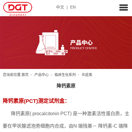
中文
|
EN
您当前位置:
首页
产品中心
临床生化系列
炎症类
降钙素原
降钙素原(PCT)测定试剂盒：
降钙素原( procalcitonin PCT) 是一种激素活性蛋白质，主
要在甲状腺滤泡旁细胞内合成，由N 端残基－ 降钙素-C 端降