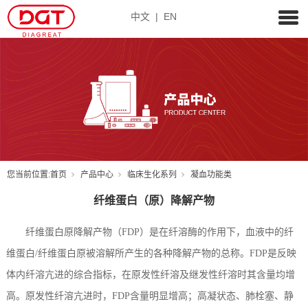
中文
|
EN
您当前位置:
首页
产品中心
临床生化系列
凝血功能类
纤维蛋白（原）降解产物
纤维蛋白原降解产物（FDP）是在纤溶酶的作用下，血液中的纤
维蛋白/纤维蛋白原被溶解所产生的各种降解产物的总称。FDP是反映
体内纤溶亢进的综合指标，在原发性纤溶及继发性纤溶时其含量均增
高。原发性纤溶亢进时，FDP含量明显增高；高凝状态、肺栓塞、静