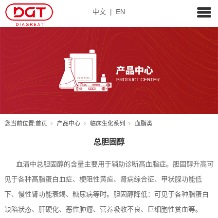
中文
|
EN
您当前位置:
首页
产品中心
临床生化系列
血脂类
总胆固醇
血清中总胆固醇的含量主要用于辅助诊断高血脂症。胆固醇升高可
见于各种高脂蛋白血症、梗阻性黄疸、肾病综合征、甲状腺功能低
下、慢性肾功能衰竭、糖尿病等时。胆固醇降低：可见于各种脂蛋白
缺陷状态、肝硬化、恶性肿瘤、营养吸收不良、巨细胞性贫血等。