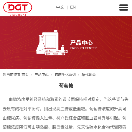
中文
|
EN
您当前位置:
首页
产品中心
临床生化系列
糖代谢类
葡萄糖
血糖浓度受神经系统和激素的调节而保持相对稳定，当这些调节失
去原有的相对平衡时，则出现高血糖或低血糖。葡萄糖浓度的升高可
由糖尿病、葡萄糖摄入过量、柯兴氏综合症和脑血管意外等引起。葡
萄糖浓度降低可由胰岛瘤、胰岛素过量、先天性碳水化合物代谢障碍