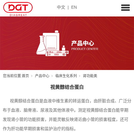
中文
|
EN
您当前位置:
首页
产品中心
临床生化系列
肾功能类
视黄醇结合蛋白
视黄醇结合蛋白是血液中维生素的转运蛋白，由肝脏合成、广泛分
布于血液、脑脊液、尿液及其他体液中。测定视黄醇结合蛋白能早期
发现肾小管的功能损害，并能灵敏反映肾近曲小管的损害程度，还可
作为肝功能早期损害和监护治疗的指标。