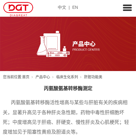
中文
|
EN
您当前位置:
首页
产品中心
临床生化系列
肝胆功能类
丙氨酸氨基转移酶测定
丙氨酸氨基转移酶活性增高与某些与肝脏有关的疾病相
关，显著升高见于各种肝炎急性期，药物中毒性肝细胞坏
死；中度增高见于肝癌、肝硬变、慢性肝炎及心肌梗死；轻
度增加见于阻塞性黄疸及胆道炎等。