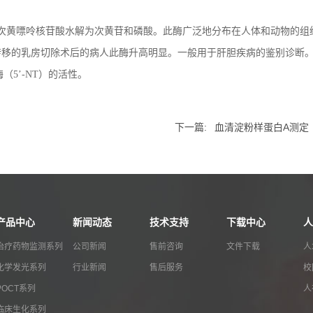
地将次黄嘌呤核苷酸水解为次黄苷和磷酸。此酶广泛地分布在人体和动物的组
转移的乳房切除术后的病人此酶升高明显。一般用于肝胆疾病的鉴别诊断
5’-NT）的活性。
下一篇:
血清淀粉样蛋白A测定
产品中心
新闻动态
技术支持
下载中心
人
治疗药物监测系列
公司新闻
售前咨询
文件下载
人
化学发光系列
行业新闻
售后服务
校
POCT系列
人
临床生化系列