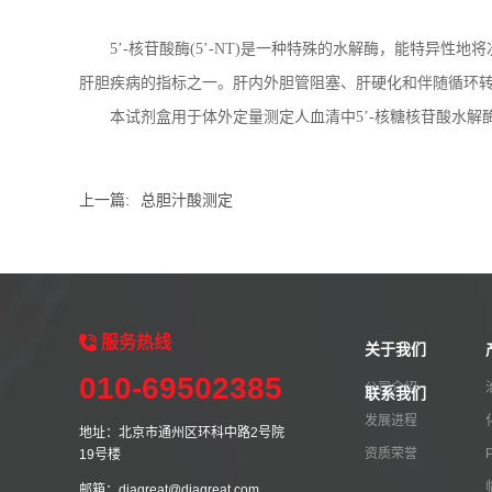
5’-核苷酸酶(5’-NT)是一种特殊的水解酶，能特异性
肝胆疾病的指标之一。肝内外胆管阻塞、肝硬化和伴随循环
本试剂盒用于体外定量测定人血清中5’-核糖核苷酸水解酶（
上一篇:
总胆汁酸测定
服务
热线
关于我们
010-69502385
公司介绍
联系我们
发展进程
地址：北京市通州区环科中路2号院
资质荣誉
19号楼
邮箱：diagreat@diagreat.com