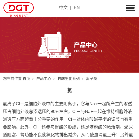
中文
|
EN
您当前位置:
首页
产品中心
临床生化系列
离子类
氯
氯离子Cl－是细胞外液中的主要阴离子，它与Na+一起所产生的渗透
压占细胞外液总渗透压的90%左右，Cl－与Na+一起在维持细胞外液
渗透压方面起着十分重要的作用。Cl－对体内酸碱平衡的调节也有重
要影响。此外，Cl－还参与胃酸的形成，还是淀粉酶的激活剂。泌尿
道阻塞、肾功能不良使氯化物排出减少，从而使血清氯上升；另外氯