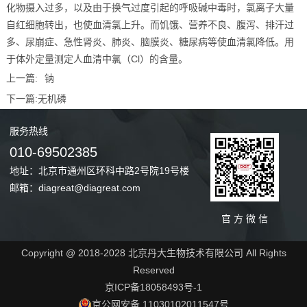
化物摄入过多，以及由于换气过度引起的呼吸碱中毒时，氯离子大量
自红细胞转出，也使血清氯上升。而饥饿、营养不良、腹泻、排汗过
多、尿崩症、急性肾炎、肺炎、脑膜炎、糖尿病等使血清氯降低。用
于体外定量测定人血清中氯（Cl）的含量。
上一篇:
钠
下一篇:
无机磷
服务
热线
010-69502385
地址：北京市通州区环科中路2号院19号楼
邮箱：diagreat@diagreat.com
官 方 微 信
Copyright @ 2018-2028 北京丹大生物技术有限公司 All Rights
Reserved
京ICP备18058493号-1
京公网安备 11030102011547号