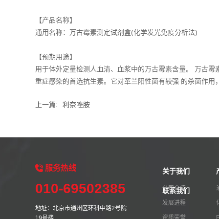
【产品名称】
通用名称：万古霉素测定试剂盒(化学发光免疫分析法)
【预期用途】
用于体外定量检测人血清、血浆中的万古霉素含量。 万古霉
重症感染的首选抗生素。它对革兰阳性菌有较强 的杀菌作用
上一篇:
利奈唑胺
服务
热线
关于我们
010-69502385
公司介绍
联系我们
发展进程
地址：北京市通州区环科中路2号院
资质荣誉
19号楼