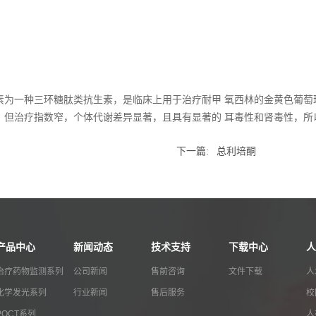
素为一种三环糖肽类抗生素，是临床上用于治疗耐甲 氧西林的金黄色葡萄
，但治疗指数窄，个体代谢差异显著，且具有显著的 耳毒性和肾毒性，所
下一篇:
总利培酮
产品中心
新闻动态
技术支持
下载中心
人
治疗药物监测系列
公司新闻
售前咨询
文件下载
人
化学发光系列
行业新闻
售后服务
校
POCT系列
人