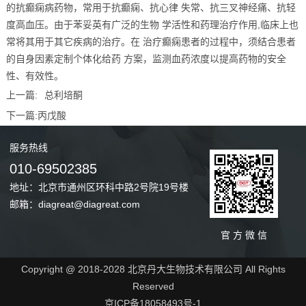
的抗癫痫病药物，常用于抗癫痫、抗心律 失常、抗三叉神经痛、抗轻
度高血压。由于苯妥英有广泛的生物 学活性和药理治疗作用,临床上也
常将其用于其它疾病的治疗。在 治疗癫痫患者的过程中，须结合患者
的自身因素定制个体化给药 方案，监测血药浓度以提高药物的安全
性、有效性。
上一篇:
总利培酮
下一篇:
丙戊酸
服务
热线
010-69502385
地址：北京市通州区环科中路2号院19号楼
邮箱：diagreat@diagreat.com
官 方 微 信
Copyright @ 2018-2028 北京丹大生物技术有限公司 All Rights
Reserved
京ICP备18058493号-1