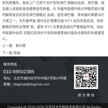
类抗肿瘤药，临床上广泛用于治疗急性淋巴 细胞白血病、淋巴瘤、绒
毛膜上皮癌和骨肉瘤等恶性肿瘤。大 剂量甲氨蝶吟结合甲酰四氢叶酸
钙解救是目前急性淋巴细胞白 血病、恶性淋巴瘤、骨肉瘤的重要治疗
方案之一。大剂量甲氨 蝶呤化疗需要实施 MTX 血药浓度监测，指导
解救药物的合理使 用，避免 MTX 对患者造成的严重毒副作用。因此
甲氨蝶呤血药 浓度的监测对于指导肿瘤患者的临床合理用药有重要意
义。
上一篇:
紫杉醇
下一篇:
茶碱
服务
热线
010-69502385
地址：北京市通州区环科中路2号院19号楼
邮箱：diagreat@diagreat.com
官 方 微 信
Copyright @ 2018-2028 北京丹大生物技术有限公司 All Rights