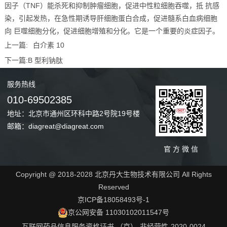
因子（TNF）能杀死和抑制肿瘤细胞，促进中性粒细胞吞噬，抵 抗感
染，引起发热，在急性期诱导肝细胞蛋白合成，促进髓系白血病细胞
向 巨噬细胞分化，促进细胞增殖和分化。它是一个重要的炎症因子。
上一篇:
白介素 10
下一篇:
B 型利钠肽
服务
热线
010-69502385
地址：北京市通州区环科中路2号院19号楼
邮箱：diagreat@diagreat.com
官 方 微 信
Copyright @ 2018-2028 北京丹大生物技术有限公司 All Rights
Reserved
京ICP备18058493号-1
京公网安备 11030102011547号
互联网药品信息服务资格证书 （京）-非经营性-2020-0024