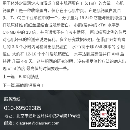
用于体外定量测定人血清或血浆中肌钙蛋白 I（cTnI）的含量。 心肌
钙蛋白Ⅰ是一种收缩蛋白，仅存在于心肌中[1]。它是肌钙蛋白复合
(I、 T、C)三个亚单位中的一个，分子量为 19.8kD 它能与原肌球蛋白
在肌原纤维 的细丝里结合成肌动蛋白。 心肌(层)中的 cTnI 水平是
CK-MB 中的 13 倍，并且通常不在血液中循环， 所以噪音比例的信号
对心肌坏死的检测来说更有利。多个研究数据表明，在 胸腔开始疼痛
后的 3-6 个小时内可检测出肌钙蛋白Ⅰ水平(高于非 AMI 样本的 引用
值)。大约在 12-16 个小时后肌钙蛋白Ⅰ水平达到最高值并在 AMI 后
持续 升高 4-9 天。这些相同的研究说明，没有接受溶栓疗法的病人出
现 cTnI 浓度 最高值的时间要晚一些。
上一篇:
B 型利钠肽
下一篇:
高敏肌钙蛋白 T
服务
热线
010-69502385
地址：北京市通州区环科中路2号院19号楼
邮箱：diagreat@diagreat.com