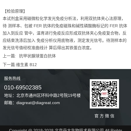
【检验原理】
本试剂盒采用磁微粒化学发光免疫分析法，利用双抗体夹心法原理，
待 测样本、包被 FER 抗体的免疫磁珠和碱性磷酸酶标记的 FER 抗体
加入到反应 管中，温育进行免疫反应形成双抗体夹心免疫复合物，反
应结束洗涤后加入 免疫分析仪用底物液，测定发光信号。待测样本的
发光信号值经校准曲线计 算后得出其铁蛋白浓度。
上一篇:
抗甲状腺球蛋白抗体
下一篇:
维生素 B12
服务
热线
010-69502385
地址：北京市通州区环科中路2号院19号楼
邮箱：diagreat@diagreat.com
官 方 微 信
Copyright @ 2018-2028 北京丹大生物技术有限公司 All Rights