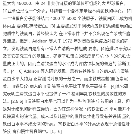
量大约 450000、由 24 非共价链接的亚单位所组成的大 型球蛋白。
[1]亚单位形成一个外壳，环绕着一个含不定量羟基磷酸铁的中心。 [2]
一个铁蛋白分子能够结合 4000 至 5000 个铁原子，铁蛋白因此成为机
体内主 要的铁存储蛋白。[3] 主要被发现于网状内皮组织系统细胞的细
胞质中的铁蛋白，曾经被认为 在正常条件下并不会出现在血浆或细胞
外液里。但是，Addison 等人于 1972 年对灵敏性免疫放射技术的确
立，发现铁蛋白是所有正常人血清的一种组成 要素。[4]在此项研究以
及其它研究工作的基础上，确定了铁蛋白的浓度是与机 体内的总铁含
量成正比的，因而血清铁蛋白的水平成为评估铁状况的普遍的 诊断工
具。[4，6] Addison 等人研究发现，患有缺铁性贫血的病人的血清铁
蛋白水平大约为 正常测试对象的十分之一，而患铁质超载(血色素沉
着、血铁质)的病人的血清 铁蛋白水平比正常水平高得多。[4]其它研
究表明血清铁蛋白水平也提供了一种 检测早期铁缺乏的灵敏性的方
法。[2,5,6]血清铁蛋白水平也可以作为一种监测铁 疗效用的工具，但
是对于结果的解释应谨慎，因为在这种情况下的铁蛋白水 平可能并不
反映真实的铁含量。成人以及儿童中的慢性炎症也导致有关铁储 量的
铁蛋白水平不成比例的升高。[8]铁蛋白水平的升高还表现于急慢性肝
脏疾 病和慢性肾衰竭中。[1，6]