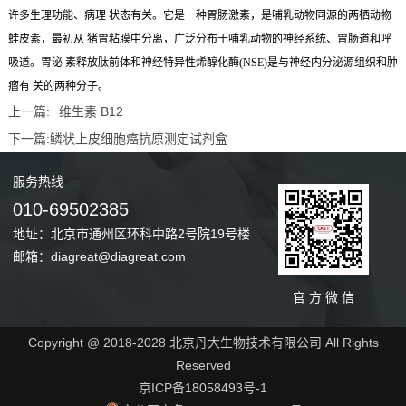
许多生理功能、病理 状态有关。它是一种胃肠激素，是哺乳动物同源的两栖动物
蛙皮素，最初从 猪胃粘膜中分离，广泛分布于哺乳动物的神经系统、胃肠道和呼
吸道
。胃泌 素释放肽前体和神经特异性烯醇化酶(NSE)是与神经内分泌源组织和肿
瘤有 关的两种分子。
上一篇:
维生素 B12
下一篇:
鳞状上皮细胞癌抗原测定试剂盒
服务
热线
010-69502385
地址：北京市通州区环科中路2号院19号楼
邮箱：diagreat@diagreat.com
官 方 微 信
Copyright @ 2018-2028 北京丹大生物技术有限公司 All Rights
Reserved
京ICP备18058493号-1