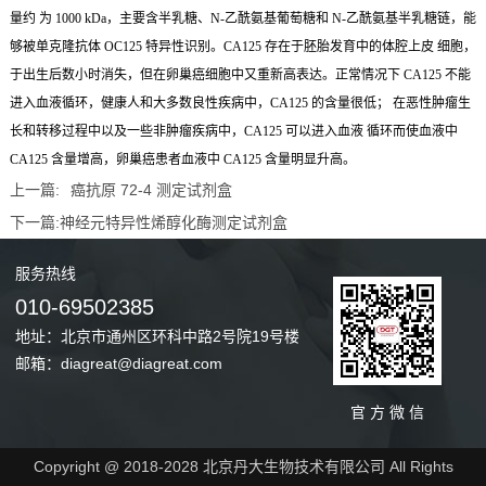
量约 为 1000 kDa，主要含半乳糖、N-乙酰氨基葡萄糖和 N-乙酰氨基半乳糖链，能
够被单克隆抗体 OC125 特异性识别
。CA125 存在于胚胎发育中的体腔上皮 细胞，
于出生后数小时消失，但在卵巢癌细胞中又重新高表达。正常情况下 CA125 不能
进入血液循环，健康人和大多数良性疾病中，CA125 的含量很低； 在恶性肿瘤生
长和转移过程中以及一些非肿瘤疾病中，CA125 可以进入血液 循环而使血液中
CA125 含量增高，卵巢癌患者血液中 CA125 含量明显升高
。
上一篇:
癌抗原 72-4 测定试剂盒
下一篇:
神经元特异性烯醇化酶测定试剂盒
服务
热线
010-69502385
地址：北京市通州区环科中路2号院19号楼
邮箱：diagreat@diagreat.com
官 方 微 信
Copyright @ 2018-2028 北京丹大生物技术有限公司 All Rights