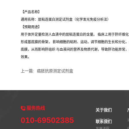
【
产品名称】
通用名称：层粘连蛋白测定试剂盒（化学发光免疫分析法）
【预期用途】
用于体外定量检测人血清中的层粘连蛋白的含量。 临床上用于肝纤维化
形成基底膜的骨架， 影响细胞的粘附、运动，调节细胞的生长和分化，并
底膜，从而影响肝组织 与血液间的营养及物质代谢，导致肝功能异常，
效果
。
上一篇:
癌胚抗原测定试剂盒
服务
热线
关于我们
010-69502385
公司介绍
联系我们
发展进程