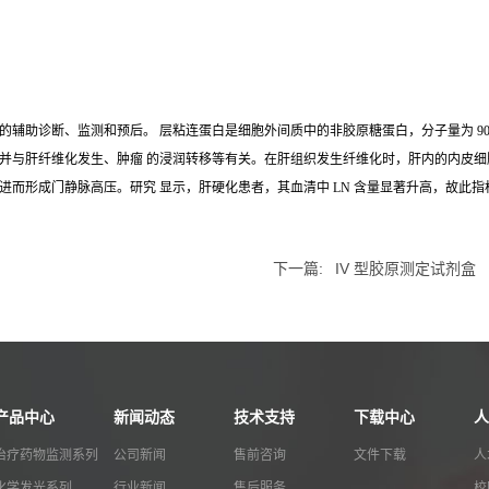
的辅助诊断、监测和预后。 层粘连蛋白是细胞外间质中的非胶原糖蛋白，分子量为 90
与肝纤维化发生、肿瘤 的浸润转移等有关。在肝组织发生纤维化时，肝内的内皮细胞和贮脂
进而形成门静脉高压。研究 显示，肝硬化患者，其血清中 LN 含量显著升高，故此
下一篇:
IV 型胶原测定试剂盒
产品中心
新闻动态
技术支持
下载中心
人
治疗药物监测系列
公司新闻
售前咨询
文件下载
人
化学发光系列
行业新闻
售后服务
校