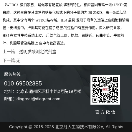
（WFDC）蛋白家族，疑似带有酪氨酸抑制剂特性。相应基因编码一 种 13KD 蛋
白质。这种蛋白在其成熟的糖基化形式下的分子量约为 20-25KD，由一条单肽链
构成，其中含有两个 WFDC 结构域。HE4 最初 发现于附睾的远端上皮细胞和输精
管上皮细胞中，推测其可能在精子成 熟的过程中有重要作用。深入研究显示，
HE4 在女性生殖系统上皮、近 端气管上皮、腮腺、肾脏近、远曲小管、垂体前
叶、乳腺导管及结肠上 皮中有较高表达
。
上一篇:
透明质酸测定试剂盒
下一篇:
无
服务
热线
010-69502385
地址：北京市通州区环科中路2号院19号楼
邮箱：diagreat@diagreat.com
官 方 微 信
Copyright @ 2018-2028 北京丹大生物技术有限公司 All Rights