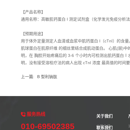
【产品名称】
通用名称：高敏肌钙蛋白 I 测定试剂盒（化学发光免疫分析法） 
【预期用途】
用于体外定量测定人血清或血浆中肌钙蛋白 I（cTnI）的含量。
肌球蛋白在肌原纤维 的细丝里结合成肌动蛋白。 心肌(层)中的
明，在 胸腔开始疼痛后的 3-6 个小时内可检测出肌钙蛋白Ⅰ水平
明，没有接受溶栓疗法的病人出现 cTnI 浓度 最高值的时间
上一篇:
B 型利钠肽
服务
热线
关于我们
010-69502385
公司介绍
联系我们