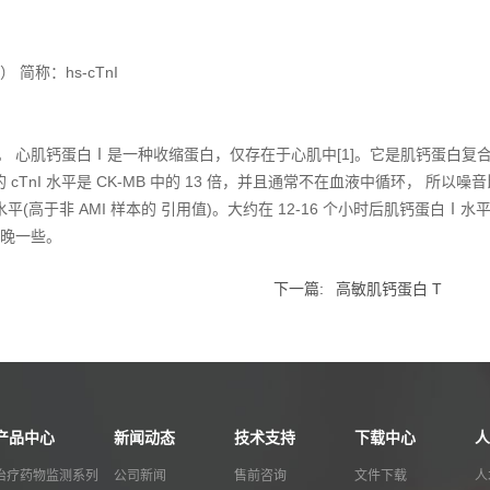
简称：hs-cTnI
 心肌钙蛋白Ⅰ是一种收缩蛋白，仅存在于心肌中[1]。它是肌钙蛋白复合(I、
 cTnI 水平是 CK-MB 中的 13 倍，并且通常不在血液中循环， 
(高于非 AMI 样本的 引用值)。大约在 12-16 个小时后肌钙蛋白Ⅰ水平
要晚一些。
下一篇:
高敏肌钙蛋白 T
产品中心
新闻动态
技术支持
下载中心
人
治疗药物监测系列
公司新闻
售前咨询
文件下载
人