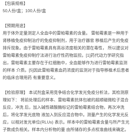
【包装规格】
50人份/盒；100人份/盒
【预期用途】
用于体外定量测定人全血中的雷帕霉素的含量。 雷帕霉素是一种用于
肾移植免疫抑制治疗的免疫抑制剂，用于治疗器官 移植后产生的免疫
排斥现象。由于雷帕霉素具有高谷浓度相关的潜在毒性， 所以建议对
雷帕霉素免疫抑制疗法进行治疗性药物监控。[1]药代动力学研究指
出，雷帕霉素主要存在于红细胞中，全血能够作为进行雷帕霉素监测
的样本 介质。[5]因此雷帕霉素血药浓度的监测对于指导移植术后患者
的临床合理用药 有重要意义。
【检验原理】 本试剂盒采用竞争结合化学发光免疫分析法，其检测原
理如下： 将前处理后的样本、雷帕霉素抗体包被的超顺磁微粒子混合
反应，冲洗 后，加入碱性磷酸酶标记的雷帕霉素结合物，再次冲洗
后，将化学发光底物 液加入到反应混合物中。测量产生的化学发光反
应，以相对发光单位(RLUs) 表示。样本中的雷帕霉素含量与所产生光
子数成负相关。样本内分析物的量 由所储存的多点校准曲线来确定。