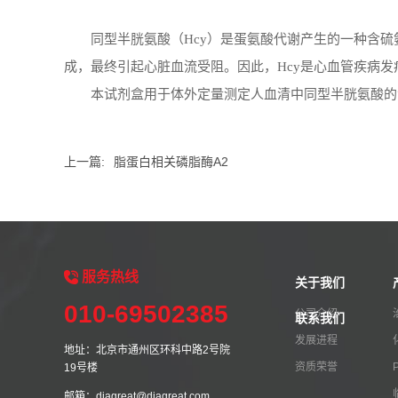
同型半胱氨酸（
Hcy
）是蛋氨酸代谢产生的一种含硫
成，最终引起心脏血流受阻。因此，
Hcy
是心血管疾病发
本试剂盒用于体外定量测定人血清中同型半胱氨酸的
上一篇:
脂蛋白相关磷脂酶A2
服务
热线
关于我们
010-69502385
公司介绍
联系我们
发展进程
地址：北京市通州区环科中路2号院
资质荣誉
19号楼
邮箱：diagreat@diagreat.com