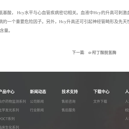
氨基酸，
Hcy
水平与心血管疾病密切相关。血液中
Hcy
的升高可刺激
病的一个重要危险因子。另外，
Hcy
升高还可引起神经管畸形及先天
含量。
下一篇:
α-羟丁酸脱氢酶
产品中心
新闻动态
技术支持
下载中心
人
治疗药物监测系列
公司新闻
售前咨询
文件下载
人
化学发光系列
行业新闻
售后服务
校
POCT系列
人
临床生化系列