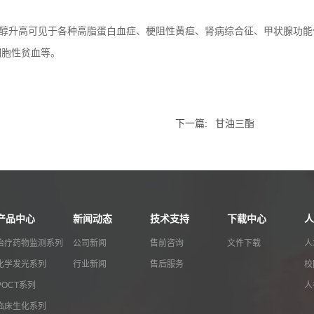
升高可见于各种高脂蛋白血症、梗阻性黄疸、肾病综合征、甲状腺功能
细胞性贫血等。
下一篇:
甘油三酯
产品中心
新闻动态
技术支持
下载中心
人
治疗药物监测系列
公司新闻
售前咨询
文件下载
人
化学发光系列
行业新闻
售后服务
校
POCT系列
人
临床生化系列