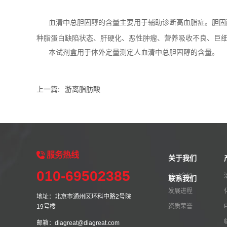
血清中总胆固醇的含量主要用于辅助诊断高血脂症。胆固醇
种脂蛋白缺陷状态、肝硬化、恶性肿瘤、营养吸收不良、巨
本试剂盒用于体外定量测定人血清中总胆固醇的含量。
上一篇:
游离脂肪酸
服务
热线
关于我们
010-69502385
公司介绍
联系我们
发展进程
地址：北京市通州区环科中路2号院
资质荣誉
19号楼
邮箱：diagreat@diagreat.com