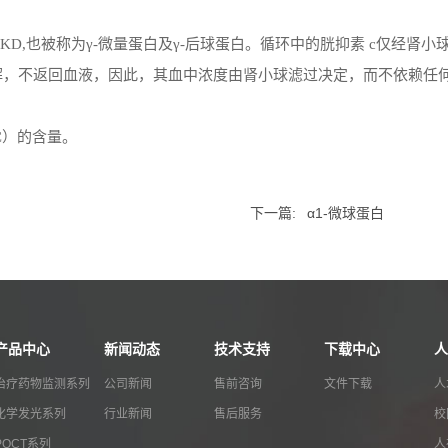
3KD,
也被称为
γ
-
微量蛋白及
γ
-
后球蛋白。循环中的胱抑素
c
仅经肾小
解，不返回血液，因此，其血中浓度由肾小球滤过决定，而不依赖任
C
）的含量。
下一篇:
α1-微球蛋白
产品中心
新闻动态
技术支持
下载中心
人
治疗药物监测系列
公司新闻
售前咨询
文件下载
人
化学发光系列
行业新闻
售后服务
校
POCT系列
人