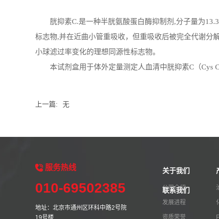
胱抑素
C.
是一种半胱氨酸蛋白酶抑制剂
,
分子量为
13.
标志物
,
并在近曲小管重吸收，但重吸收后被完全代谢分
小球滤过率变化的理想同源性标志物。
本试剂盒用于体外定量测定人血清中胱抑素
C
（
Cys 
上一篇:
无
服务
热线
关于我们
010-69502385
公司介绍
联系我们
发展进程
地址：北京市通州区环科中路2号院
资质荣誉
19号楼