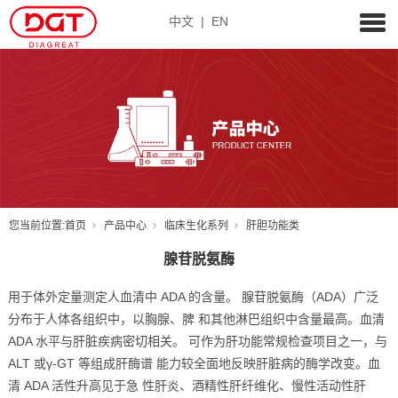
中文
|
EN
您当前位置:
首页
产品中心
临床生化系列
肝胆功能类
腺苷脱氨酶
用于体外定量测定人血清中 ADA 的含量。 腺苷脱氨酶（ADA）广泛
分布于人体各组织中，以胸腺、脾 和其他淋巴组织中含量最高。血清
ADA 水平与肝脏疾病密切相关。 可作为肝功能常规检查项目之一，与
ALT 或γ-GT 等组成肝酶谱 能力较全面地反映肝脏病的酶学改变。血
清 ADA 活性升高见于急 性肝炎、酒精性肝纤维化、慢性活动性肝