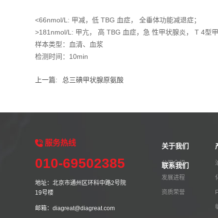
<66nmol/L: 甲减，低 TBG 血症， 全垂体功能减退症；
>181nmol/L: 甲亢， 高 TBG 血症，急 性甲状腺炎， T 4
样本类型：血清、血浆
检测时间：10min
上一篇:
总三碘甲状腺原氨酸
服务
热线
关于我们
010-69502385
公司介绍
联系我们
发展进程
地址：北京市通州区环科中路2号院
资质荣誉
19号楼
邮箱：diagreat@diagreat.com